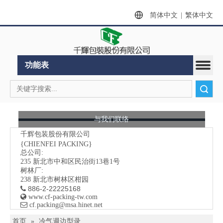
简体中文
|
繁体中文
功能表
搜索
与我们联络
千辉包装股份有限公司
{CHIENFEI PACKING}
总公司:
235
新北市中和区民治街13巷1号
树林厂:
238 新北市树林区柑园
886-2-22225168


www.cf-packing-tw.com

​ cf.packing@msa.hinet.net
首页
»
冷气週边型录