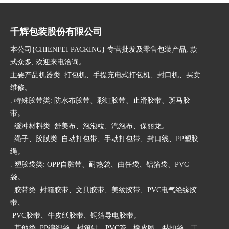
千辉包装股份有限公司
本公司{CHIENFEI PACKING} 专营批发及零售包装产品, 款
式众多, 欢迎来电洽询。
主要产品机器类: 打包机、手提充电式打包机、封口机、买卖
维修。
. 特殊胶带类: 防水布胶带、彩虹胶带、止滑胶带、斑马胶
带。
. 缓冲材料类: 舒美布、泡泡粒、汽泡布、保丽龙。
. 绳子、胶膜类: 自动打包带、手动打包带、封口线、PP塑胶
绳。
. 塑胶袋类: OPP自黏带、耐热袋、由任袋、铝箔袋、PVC
袋。
. 胶带类: 封箱胶带、文具胶带、美纹胶带、PVC电气绝缘胶
带、
PVC胶带、牛皮纸胶带、铜箔导电胶带。
. 其他类: PP编织袋、封箱针、PVC管、橡皮圈、黏扣袋、工