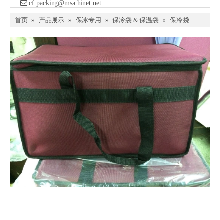

​ cf.packing@msa.hinet.net
首页
»
产品展示
»
保冰专用
»
保冷袋 & 保温袋
»
保冷袋