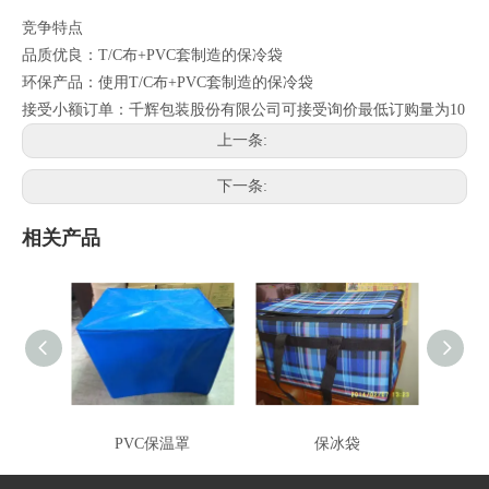
竞争特点
品质优良：T/C布+PVC套制造的保冷袋
环保产品：使用T/C布+PVC套制造的保冷袋
接受小额订单：千辉包装股份有限公司可接受询价最低订购量为10
上一条:
下一条:
相关产品
PVC保温罩
保冰袋
保