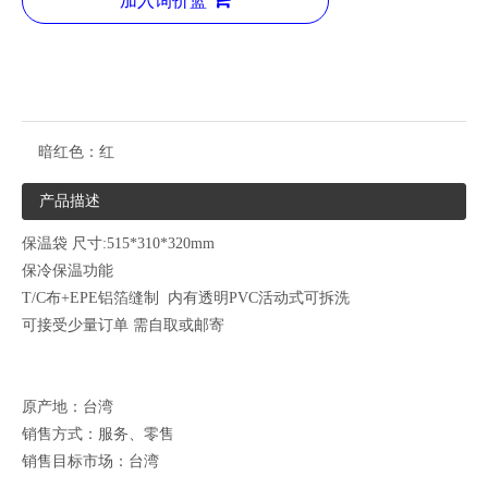
加入询价篮
暗红色：
红
产品描述
保温袋 尺寸:515*310*320mm
保冷保温功能
T/C布+EPE铝箔缝制 内有透明PVC活动式可拆洗
可接受少量订单 需自取或邮寄
原产地：台湾
销售方式：服务、零售
销售目标市场：台湾