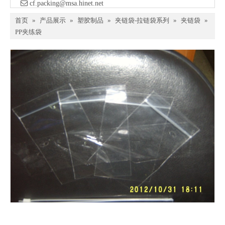

​ cf.packing@msa.hinet.net
首页
»
产品展示
»
塑胶制品
»
夹链袋-拉链袋系列
»
夹链袋
»
PP夹练袋