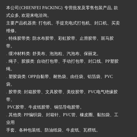
本公司{CHIENFEI PACKING} 专营批发及零售包装产品, 款
式众多, 欢迎来电洽询。
主要产品机器类: 打包机、手提充电式打包机、封口机、买卖
维修。
. 特殊胶带类: 防水布胶带、彩虹胶带、止滑胶带、斑马胶
带。
. 缓冲材料类: 舒美布、泡泡粒、汽泡布、保丽龙。
. 绳子、胶膜类: 自动打包带、手动打包带、封口线、PP塑胶
绳。
. 塑胶袋类: OPP自黏带、耐热袋、由任袋、铝箔袋、PVC
袋。
. 胶带类: 封箱胶带、文具胶带、美纹胶带、PVC电气绝缘胶
带、
PVC胶带、牛皮纸胶带、铜箔导电胶带。
. 其他类: PP编织袋、封箱针、PVC管、橡皮圈、黏扣袋、工
业用
手套、各种包装纸、防油纸袋、牛皮纸、瓦楞纸。