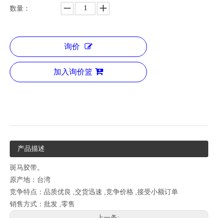
数量：
询价
加入询价篮
产品描述
斑马胶带。
原产地：台湾
竞争特点：品质优良 ,交货迅速 ,竞争价格 ,接受小额订单
销售方式：批发 ,零售
上一条: