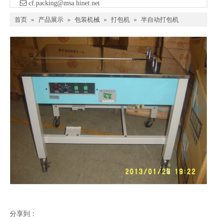

​ cf.packing@msa.hinet.net
首页
»
产品展示
»
包装机械
»
打包机
»
半自动打包机
分享到：