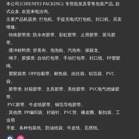
本公司{CHIENFEI PACKING} 专营批发及零售包装产品, 款
式众多, 欢迎来电洽询。
主要产品机器类: 打包机、手提充电式打包机、封口机、买卖
维修。
. 特殊胶带类: 防水布胶带、彩虹胶带、止滑胶带、斑马胶
带。
. 缓冲材料类: 舒美布、泡泡粒、汽泡布、保丽龙。
. 绳子、胶膜类: 自动打包带、手动打包带、封口线、PP塑胶
绳。
. 塑胶袋类: OPP自黏带、耐热袋、由任袋、铝箔袋、PVC
袋。
. 胶带类: 封箱胶带、文具胶带、美纹胶带、PVC电气绝缘胶
带、
PVC胶带、牛皮纸胶带、铜箔导电胶带。
. 其他类: PP编织袋、封箱针、PVC管、橡皮圈、黏扣袋、工
业用
手套、各种包装纸、防油纸袋、牛皮纸、瓦楞纸。