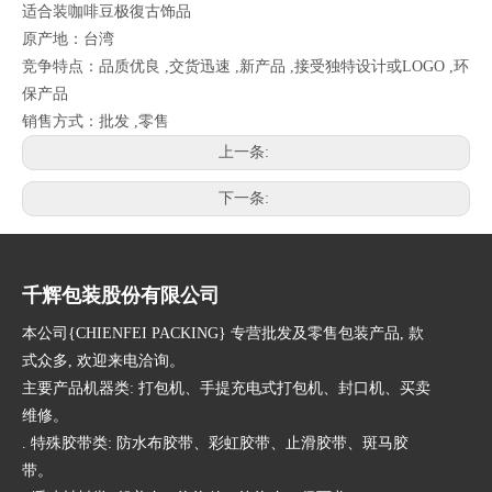
适合装咖啡豆极復古饰品
原产地：台湾
竞争特点：品质优良 ,交货迅速 ,新产品 ,接受独特设计或LOGO ,环
保产品
销售方式：批发 ,零售
上一条:
下一条:
千辉包装股份有限公司
本公司{CHIENFEI PACKING} 专营批发及零售包装产品, 款
式众多, 欢迎来电洽询。
主要产品机器类: 打包机、手提充电式打包机、封口机、买卖
维修。
. 特殊胶带类: 防水布胶带、彩虹胶带、止滑胶带、斑马胶
带。